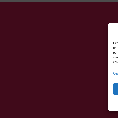
Per
e/o
per
sit
car
Ges