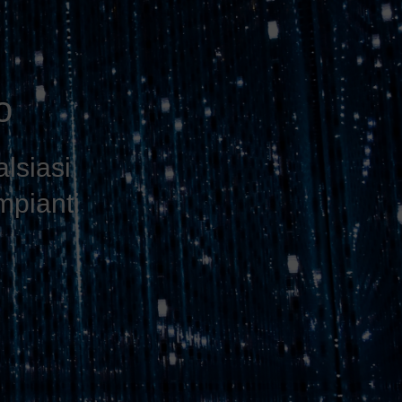
o
alsiasi
mpianti