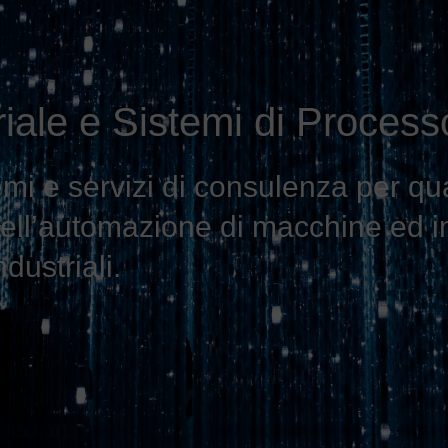
iale e Sistemi di Process
emi e servizi di consulenza per qu
 dell’automazione di macchine ed i
ndustriali.