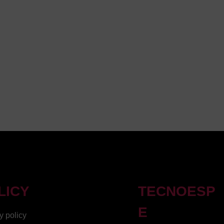
LICY
TECNOESP
E
y policy