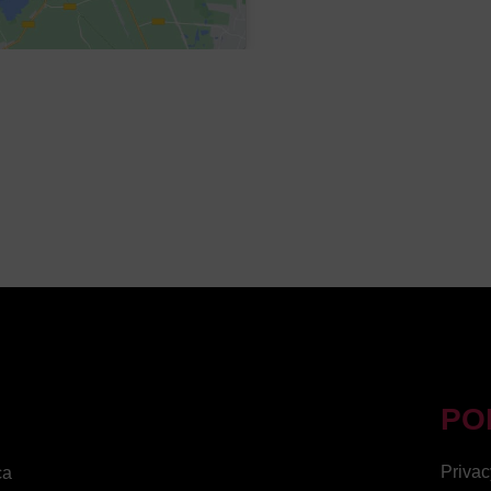
PO
Privac
ca